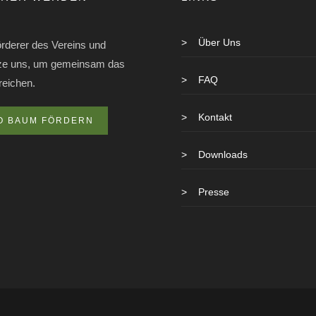
>
Über Uns
rderer des Vereins und
tze uns, um gemeinsam das
>
FAQ
rreichen.
>
Kontakt
O BAUM FÖRDERN
>
Downloads
>
Presse