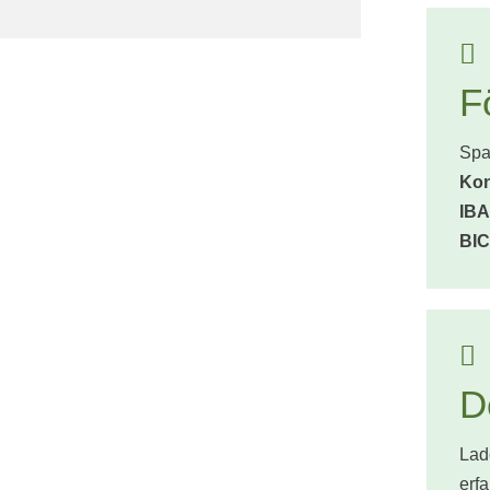

F
Spa
Ko
IB
BIC

D
Lad
erf