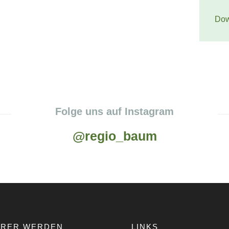
Dow
Folge uns auf Instagram
@regio_baum
ERER WERDEN
LINKS